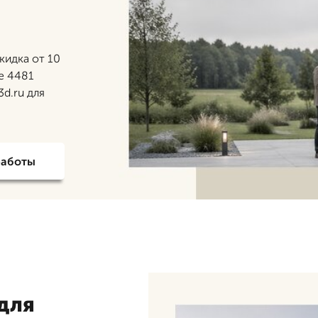
кидка от 10
е 4481
3d.ru для
работы
 для