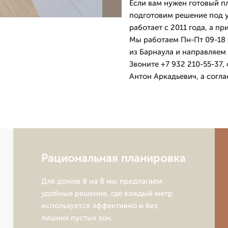
Если вам нужен готовый пл
подготовим решение под у
работает с 2011 года, а пр
Мы работаем Пн-Пт 09-18 
из Барнаула и направляем
Звоните +7 932 210-55-37,
Антон Аркадьевич, а согла
Рациональная планировка
Для домов 8 на 8 мы предлагаем
удобные решения, где каждый метр
используется эффективно и без
лишних пустых зон.