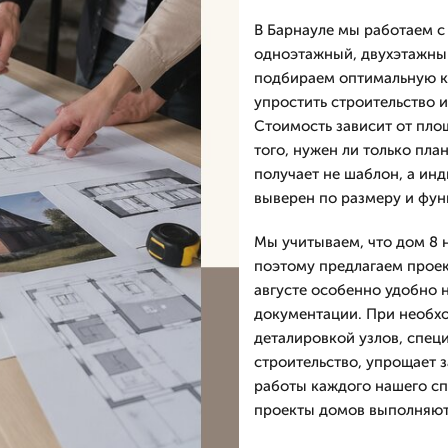
В Барнауле мы работаем с 
одноэтажный, двухэтажный
подбираем оптимальную ко
упростить строительство 
Стоимость зависит от площ
того, нужен ли только пла
получает не шаблон, а ин
выверен по размеру и фун
Мы учитываем, что дом 8 н
поэтому предлагаем проек
августе особенно удобно н
документации. При необхо
деталировкой узлов, спец
строительство, упрощает 
работы каждого нашего сп
проекты домов выполняютс