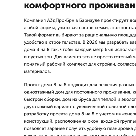
комфортного проживан
Компания А3дПро-Брн в Барнауле проектирует дом
любой формы, учитывая состав семьи, этажность, 
Такой формат выбирают за рациональную площадь
удобство в строительстве. В 2026 мы разрабатыв
дома 8 на 8 так, чтобы каждый метр был использ
и пустых зон. Для клиента это не просто готовый ч
понятный рабочий комплект для стройки, согласов
материалов.
Проект дома 8 на 8 подходит для решения разных
одноэтажный дом для постоянного проживания, к
быстрой сборки, дом из бруса для тёплой и эколо
двухэтажный вариант с увеличенной полезной пл
разработку проекта дома 8 на 8 с учетом инженер
конструкций, расположения окон, входной группы
позволяет заранее получить удобную планировка до
кухня, санузел и гостиная связаны логично и без 