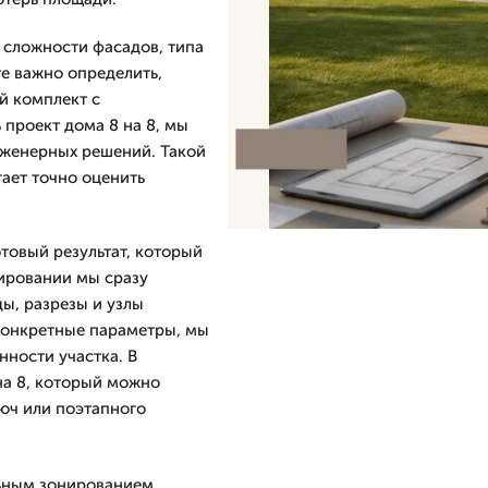
, сложности фасадов, типа
е важно определить,
й комплект с
 проект дома 8 на 8, мы
инженерных решений. Такой
ает точно оценить
отовый результат, который
ировании мы сразу
ы, разрезы и узлы
 конкретные параметры, мы
нности участка. В
на 8, который можно
люч или поэтапного
льным зонированием