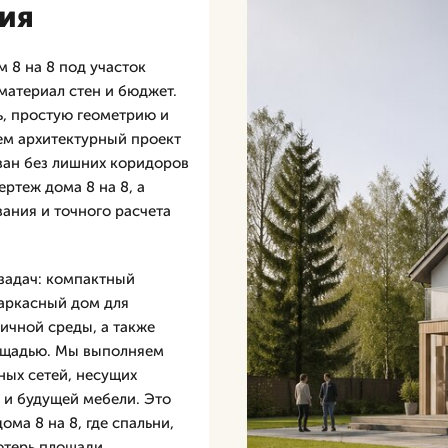
ия
 8 на 8 под участок
материал стен и бюджет.
, простую геометрию и
аем архитектурный проект
ован без лишних коридоров
ертеж дома 8 на 8, а
ания и точного расчета
 задач: компактный
аркасный дом для
гичной среды, а также
ощадью. Мы выполняем
ных сетей, несущих
 и будущей мебели. Это
ма 8 на 8, где спальни,
потерь площади.