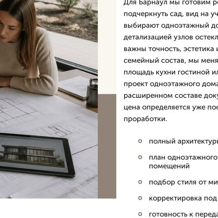
Для Барнаул мы готовим 
подчеркнуть сад, вид на у
выбирают одноэтажный до
детализацией узлов остекл
важны точность, эстетика 
семейный состав, мы меня
площадь кухни гостиной ил
проект одноэтажного дома
расширенном составе док
цена определяется уже по
проработки.
полный архитектур
план одноэтажного
помещений
подбор стиля от м
корректировка под
готовность к перед