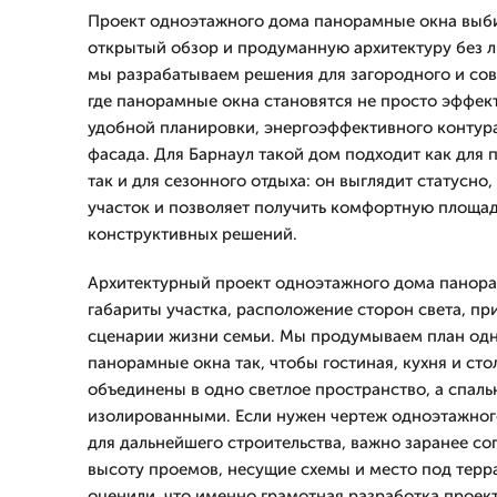
Проект одноэтажного дома панорамные окна выбир
открытый обзор и продуманную архитектуру без л
мы разрабатываем решения для загородного и сов
где панорамные окна становятся не просто эффек
удобной планировки, энергоэффективного контура
фасада. Для Барнаул такой дом подходит как для
так и для сезонного отдыха: он выглядит статусно
участок и позволяет получить комфортную площад
конструктивных решений.
Архитектурный проект одноэтажного дома панора
габариты участка, расположение сторон света, пр
сценарии жизни семьи. Мы продумываем план од
панорамные окна так, чтобы гостиная, кухня и сто
объединены в одно светлое пространство, а спаль
изолированными. Если нужен чертеж одноэтажно
для дальнейшего строительства, важно заранее сог
высоту проемов, несущие схемы и место под терра
оценили, что именно грамотная разработка проек