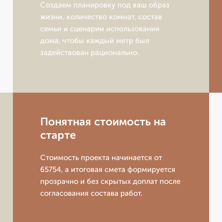
Создаем планировку под ваш образ
жизни, количество комнат, состав
семьи и сценарии использования
дома, чтобы каждый метр был
задействован рационально.
Понятная стоимость на
старте
Стоимость проекта начинается от
65754, а итоговая смета формируется
прозрачно и без скрытых доплат после
согласования состава работ.