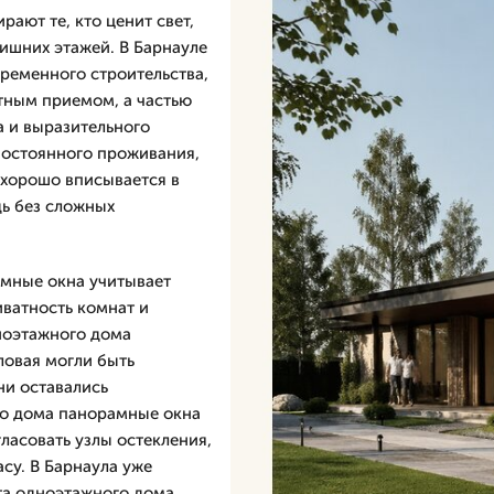
ают те, кто ценит свет,
ишних этажей. В Барнауле
ременного строительства,
тным приемом, а частью
 и выразительного
 постоянного проживания,
, хорошо вписывается в
ь без сложных
мные окна учитывает
иватность комнат и
ноэтажного дома
ловая могли быть
ни оставались
го дома панорамные окна
ласовать узлы остекления,
су. В Барнаула уже
та одноэтажного дома