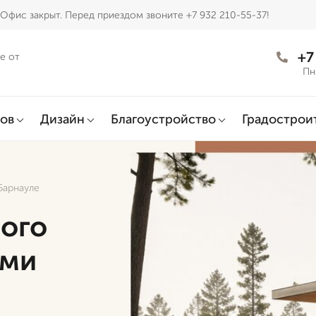
Офис закрыт. Перед приездом звоните +7 932 210-55-37!
+7
е от
Пн
ов
Дизайн
Благоустройство
Градострои
Барнауле
ого
ыми
е