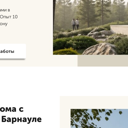
ами в
 Опыт 10
тону
работы
ома с
 Барнауле