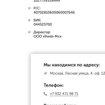
1027739326449
Р/С:
40702810600060007646
БИК:
044525700
Директор:
ООО x9web-Мск
Мы находимся по адресу:
Москва, Лесная улица, 4. оф. 1
Телефон:
+7 932 471 98 71