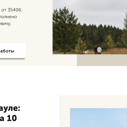
 от 35406.
ыполнено
вичу,
работы
ауле:
а 10