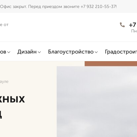
Офис закрыт. Перед приездом звоните +7 932 210-55-37!
+7
е от
Пн
ов
Дизайн
Благоустройство
Градострои
ауле
жных
д