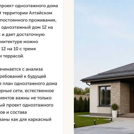
 проект одноэтажного дома
ей территории Алтайском
 постоянного проживания,
й одноэтажный дом 12 на
к и дает достаточную
рхитектуре можно
12 на 10 с тремя
и террасой.
ачинается с анализа
 требований к будущей
я план одноэтажного дома
ерные сети, естественное
иентов важны не только
ный проект одноэтажного
ов и состава
ваны как для каркасный