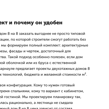
ект и почему он удобен
ом 8 на 8 заказать выгоднее не просто типовой
ации, по которой строители смогут работать без
е мы формируем полный комплект: архитектурные
резы, фасады и чертеж, достаточный для
тва. Такой подход особенно полезен, если дом
лой оболочкой или из бруса с естественной
Барнауле предлагает проекты двухэтажных домов 8
ых технологий, бюджета и желаемой стоимости м².
воя конфигурация. Кому то нужен готовый
тремя спальнями, кому то вариант с кабинетом,
ей гостиной. Мы проектируем планировку так,
лась рационально, а лестница не съедала
жный дом 8 на 8 цена зависит от состава