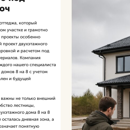
люч
оттеджа, который
ом участке и грамотно
е проекты особенно
й проект двухэтажного
ировкой и расчетом под
атериалов. Компания
аждого нашего специалиста
 домов 8 на 8 с учетом
ален и будущей
8 важны не только внешний
обство лестницы,
вухэтажного дома 8 на 8
 осталась дневная зона, а
 означает понятную