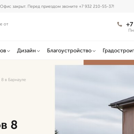
Офис закрыт. Перед приездом звоните +7 932 210-55-37!
+7
е от
Пн
ов
Дизайн
Благоустройство
Градострои
 8 в Барнауле
в 8