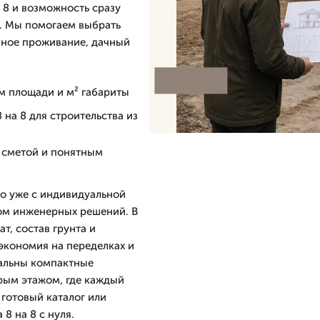
 8 и возможность сразу
к. Мы помогаем выбрать
нное проживание, дачный
ом площади и м² габариты
на 8 для строительства из
й сметой и понятным
но уже с индивидуальной
том инженерных решений. В
т, состав грунта и
 экономия на переделках и
уальны компактные
рым этажом, где каждый
готовый каталог или
8 на 8 с нуля.