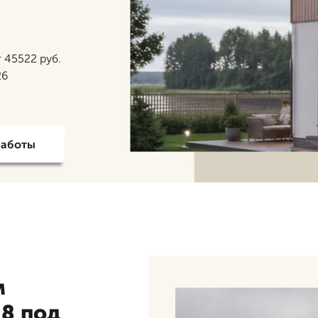
 45522 руб.
26
работы
м
 8 под