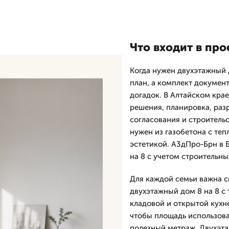
Что входит в про
Когда нужен двухэтажный д
план, а комплект документ
догадок. В Алтайском кра
решения, планировка, раз
согласования и строительс
нужен из газобетона с теп
эстетикой. А3дПро-Брн в 
на 8 с учетом строительн
Для каждой семьи важна с
двухэтажный дом 8 на 8 с 
кладовой и открытой кухн
чтобы площадь использова
полезный метраж. Двухэта